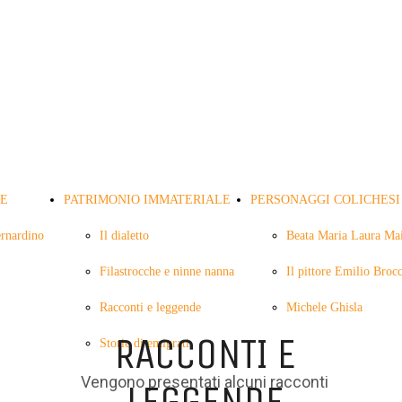
LE
PATRIMONIO IMMATERIALE
PERSONAGGI COLICHESI
ernardino
Il dialetto
Beata Maria Laura Mai
Filastrocche e ninne nanna
Il pittore Emilio Broc
ramiti
Racconti e leggende
Michele Ghisla
RACCONTI E
Storie di emigrati
Vengono presentati alcuni racconti
LEGGENDE