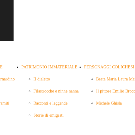
Tour Virtuale del Museo
LE
PATRIMONIO IMMATERIALE
PERSONAGGI COLICHESI
ernardino
Il dialetto
Beata Maria Laura Mai
Filastrocche e ninne nanna
Il pittore Emilio Broc
ramiti
Racconti e leggende
Michele Ghisla
Storie di emigrati